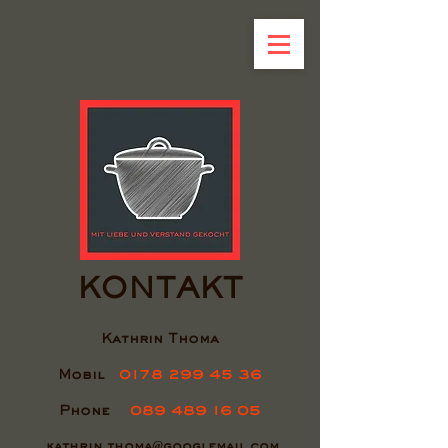
KONTAKT
Kathrin Thoma
Mobil
0178 299 45 36
Phone
089 489 16
05
kathrin.thoma@googlemail.com